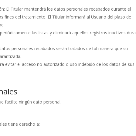
ión: El Titular mantendrá los datos personales recabados durante el
s fines del tratamiento. El Titular informará al Usuario del plazo de
ad.
á periódicamente las listas y eliminará aquellos registros inactivos dur
os datos personales recabados serán tratados de tal manera que su
garantizada.
ara evitar el acceso no autorizado o uso indebido de los datos de sus
nales
e facilite ningún dato personal.
ales tiene derecho a: