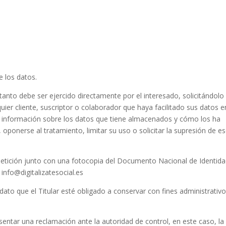
e los datos.
 tanto debe ser ejercido directamente por el interesado, solicitándolo
lquier cliente, suscriptor o colaborador que haya facilitado sus datos e
ir información sobre los datos que tiene almacenados y cómo los ha
, oponerse al tratamiento, limitar su uso o solicitar la supresión de e
 petición junto con una fotocopia del Documento Nacional de Identid
 info@digitalizatesocial.es
dato que el Titular esté obligado a conservar con fines administrativo
resentar una reclamación ante la autoridad de control, en este caso, la