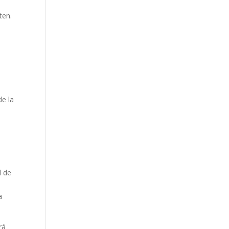
ten.
de la
d de
a
rá