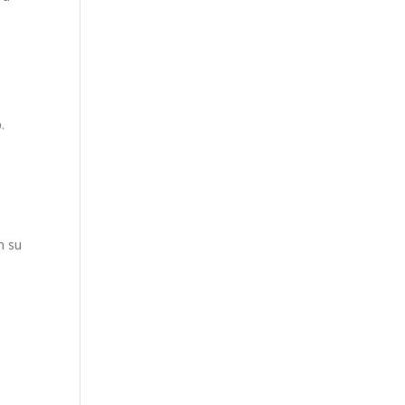
.
e
n su