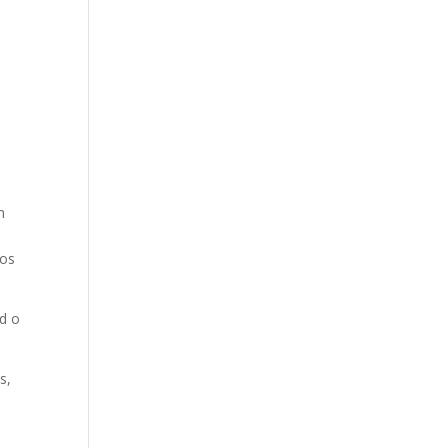
n
sos
ad o
s,